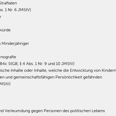
Straftaten
bs. 1 Nr. 6 JMStV)
e
würde
n Minderjähriger
rnografie
184c StGB, § 4 Abs. 1 Nr. 9 und 10 JMStV)
ische Inhalte oder Inhalte, welche die Entwicklung von Kinde
hen und gemeinschaftsfähigen Persönlichkeit gefährden
JMStV)
nd Verleumdung gegen Personen des politischen Lebens