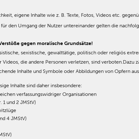
eit, eigene Inhalte wie z. B. Texte, Fotos, Videos etc. gegen
e für den Umgang der Nutzer untereinander gelten die nachfol
 Verstöße gegen moralische Grundsätze!
ische, sexistische, gewalttätige, politisch oder religiös extr
r Videos, die andere Personen verletzen, sind verboten.Dazu
ichende Inhalte und Symbole oder Abbildungen von Opfern au
sige Inhalte sind daher insbesondere:
eichen verfassungswidriger Organisationen
r. 1 und 2 JMStV)
itzlüge
 und 4 JMStV)
JMStV)