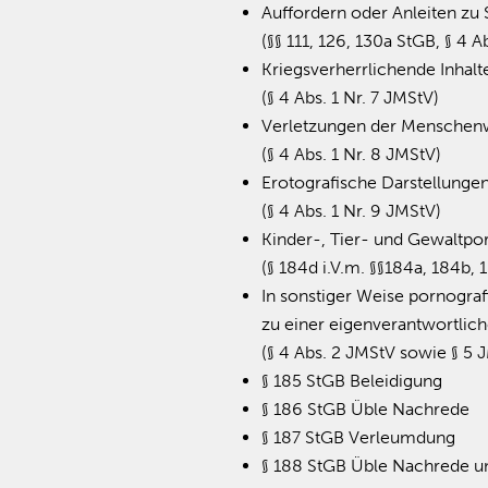
Auffordern oder Anleiten zu 
(§§ 111, 126, 130a StGB, § 4 A
Kriegsverherrlichende Inhalt
(§ 4 Abs. 1 Nr. 7 JMStV)
Verletzungen der Menschen
(§ 4 Abs. 1 Nr. 8 JMStV)
Erotografische Darstellunge
(§ 4 Abs. 1 Nr. 9 JMStV)
Kinder-, Tier- und Gewaltpo
(§ 184d i.V.m. §§184a, 184b, 
In sonstiger Weise pornograf
zu einer eigenverantwortlic
(§ 4 Abs. 2 JMStV sowie § 5 
§ 185 StGB Beleidigung
§ 186 StGB Üble Nachrede
§ 187 StGB Verleumdung
§ 188 StGB Üble Nachrede u