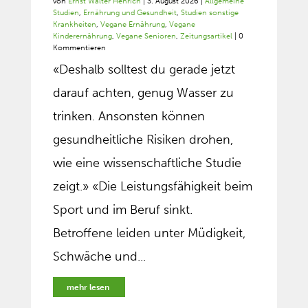
von
Ernst Walter Henrich
|
3. August 2026
|
Allgemeine
Studien
,
Ernährung und Gesundheit
,
Studien sonstige
Krankheiten
,
Vegane Ernährung
,
Vegane
Kinderernährung
,
Vegane Senioren
,
Zeitungsartikel
| 0
Kommentieren
«Deshalb solltest du gerade jetzt
darauf achten, genug Wasser zu
trinken. Ansonsten können
gesundheitliche Risiken drohen,
wie eine wissenschaftliche Studie
zeigt.» «Die Leistungsfähigkeit beim
Sport und im Beruf sinkt.
Betroffene leiden unter Müdigkeit,
Schwäche und...
mehr lesen