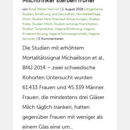
Milchtrinker sterben früher
von
Ernst Walter Henrich
|
1. August 2026
|
Allgemeine
Studien
,
Ernährung und Gesundheit
,
Fernsehbeiträge
,
Milch
,
Studien Herz-Kreislauf-Erkrankungen
,
Studien
Krebs
,
Studien Milch
,
Studien sonstige Krankheiten
,
Studien Tierprodukte
,
Vegane Ernährung
,
Vegane
Kinderernährung
,
Vegane Schwangerschaft
,
Vegane
Senioren
| 0 Kommentieren
Die Studien mit erhöhtem
Mortalitätssignal Michaëlsson et al.,
BMJ 2014 – zwei schwedische
Kohorten Untersucht wurden
61.433 Frauen und 45.339 Männer.
Frauen, die mindestens drei Gläser
Milch täglich tranken, hatten
gegenüber Frauen mit weniger als
einem Glas eine um...