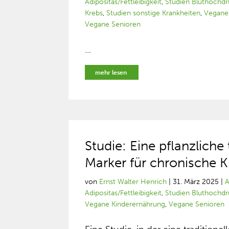
Adipositas/Fettleibigkeit
,
Studien Bluthochd
Krebs
,
Studien sonstige Krankheiten
,
Vegane
Vegane Senioren
...
mehr lesen
Studie: Eine pflanzliche
Marker für chronische K
von
Ernst Walter Henrich
|
31. März 2025
|
A
Adipositas/Fettleibigkeit
,
Studien Bluthochd
Vegane Kinderernährung
,
Vegane Senioren