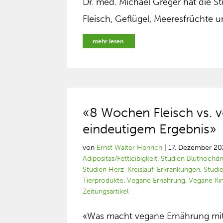
Dr. med. Michael Greger hat die St
Fleisch, Geflügel, Meeresfrüchte u
mehr lesen
«8 Wochen Fleisch vs. v
eindeutigem Ergebnis»
von
Ernst Walter Henrich
|
17. Dezember 20
Adipositas/Fettleibigkeit
,
Studien Bluthochd
Studien Herz-Kreislauf-Erkrankungen
,
Studi
Tierprodukte
,
Vegane Ernährung
,
Vegane Ki
Zeitungsartikel
«Was macht vegane Ernährung mi