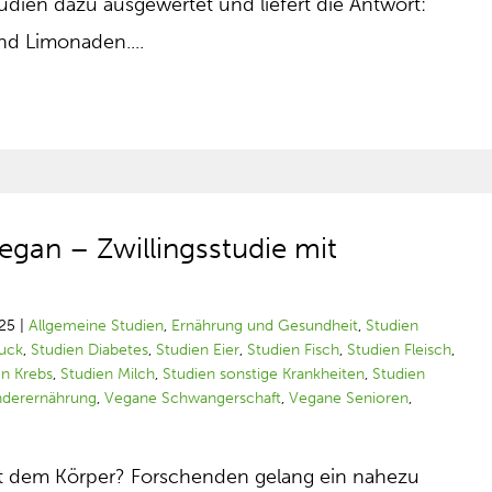
udien dazu ausgewertet und liefert die Antwort:
nd Limonaden....
egan – Zwillingsstudie mit
25
|
Allgemeine Studien
,
Ernährung und Gesundheit
,
Studien
ruck
,
Studien Diabetes
,
Studien Eier
,
Studien Fisch
,
Studien Fleisch
,
en Krebs
,
Studien Milch
,
Studien sonstige Krankheiten
,
Studien
nderernährung
,
Vegane Schwangerschaft
,
Vegane Senioren
,
t dem Körper? Forschenden gelang ein nahezu