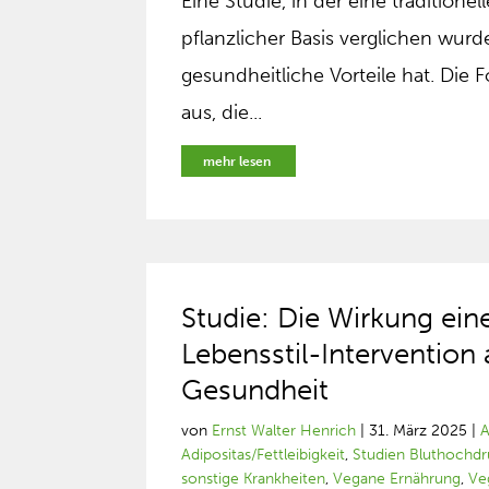
Eine Studie, in der eine traditione
pflanzlicher Basis verglichen wurd
gesundheitliche Vorteile hat. Die
aus, die...
mehr lesen
Studie: Die Wirkung ein
Lebensstil-Intervention
Gesundheit
von
Ernst Walter Henrich
|
31. März 2025
|
A
Adipositas/Fettleibigkeit
,
Studien Bluthochd
sonstige Krankheiten
,
Vegane Ernährung
,
Ve