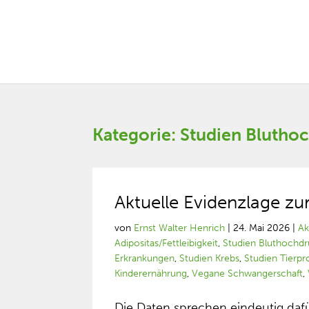
Kategorie: Studien Blutho
Aktuelle Evidenzlage zu
von
Ernst Walter Henrich
|
24. Mai 2026
|
Ak
Adipositas/Fettleibigkeit
,
Studien Bluthochd
Erkrankungen
,
Studien Krebs
,
Studien Tierp
Kinderernährung
,
Vegane Schwangerschaft
,
Die Daten sprechen eindeutig dafür