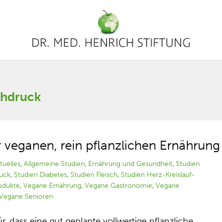
chdruck
r veganen, rein pflanzlichen Ernährung
tuelles
,
Allgemeine Studien
,
Ernährung und Gesundheit
,
Studien
ruck
,
Studien Diabetes
,
Studien Fleisch
,
Studien Herz-Kreislauf-
rodukte
,
Vegane Ernährung
,
Vegane Gastronomie
,
Vegane
Vegane Senioren
, dass eine gut geplante vollwertige pflanzliche