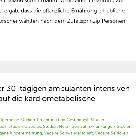
lle thailändische Ernährung mit einer Ernährung auf
e, ergab, dass die pflanzliche Ernährung erhebliche
 Forscher wählten nach dem Zufallsprinzip Personen
er 30-tägigen ambulanten intensiven
 auf die kardiometabolische
llgemeine Studien
,
Ernährung und Gesundheit
,
Studien
ruck
,
Studien Diabetes
,
Studien Herz-Kreislauf-Erkrankungen
,
Studien
gane Kinderernährung
,
Vegane Schwangerschaft
,
Vegane Senioren