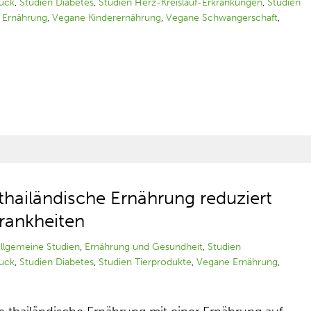
ruck
,
Studien Diabetes
,
Studien Herz-Kreislauf-Erkrankungen
,
Studien
 Ernährung
,
Vegane Kinderernährung
,
Vegane Schwangerschaft
,
 thailändische Ernährung reduziert
rankheiten
llgemeine Studien
,
Ernährung und Gesundheit
,
Studien
ruck
,
Studien Diabetes
,
Studien Tierprodukte
,
Vegane Ernährung
,