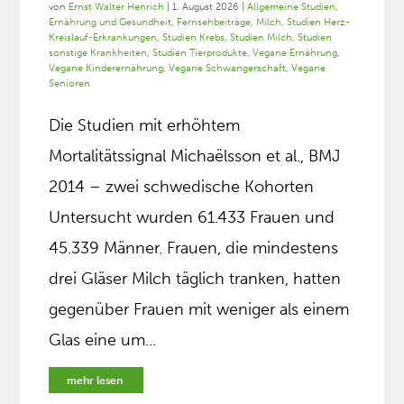
von
Ernst Walter Henrich
|
1. August 2026
|
Allgemeine Studien
,
Ernährung und Gesundheit
,
Fernsehbeiträge
,
Milch
,
Studien Herz-
Kreislauf-Erkrankungen
,
Studien Krebs
,
Studien Milch
,
Studien
sonstige Krankheiten
,
Studien Tierprodukte
,
Vegane Ernährung
,
Vegane Kinderernährung
,
Vegane Schwangerschaft
,
Vegane
Senioren
Die Studien mit erhöhtem
Mortalitätssignal Michaëlsson et al., BMJ
2014 – zwei schwedische Kohorten
Untersucht wurden 61.433 Frauen und
45.339 Männer. Frauen, die mindestens
drei Gläser Milch täglich tranken, hatten
gegenüber Frauen mit weniger als einem
Glas eine um...
mehr lesen