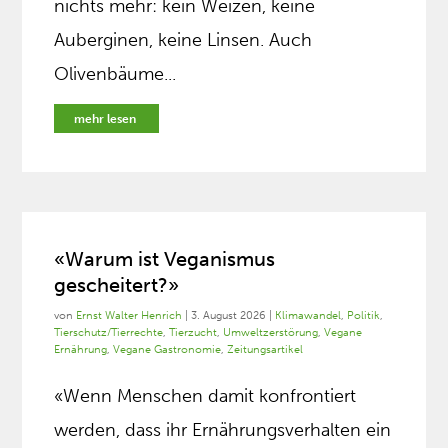
nichts mehr: kein Weizen, keine
Auberginen, keine Linsen. Auch
Olivenbäume...
mehr lesen
«Warum ist Veganismus
gescheitert?»
von
Ernst Walter Henrich
|
3. August 2026
|
Klimawandel
,
Politik
,
Tierschutz/Tierrechte
,
Tierzucht
,
Umweltzerstörung
,
Vegane
Ernährung
,
Vegane Gastronomie
,
Zeitungsartikel
«Wenn Menschen damit konfrontiert
werden, dass ihr Ernährungsverhalten ein