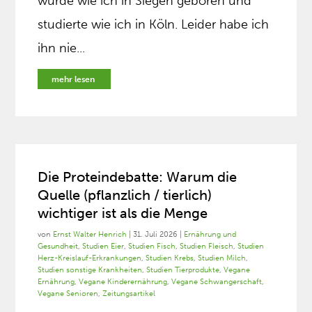
wurde wie ich in Siegen geboren und
studierte wie ich in Köln. Leider habe ich
ihn nie...
mehr lesen
Die Proteindebatte: Warum die
Quelle (pflanzlich / tierlich)
wichtiger ist als die Menge
von
Ernst Walter Henrich
|
31. Juli 2026
|
Ernährung und
Gesundheit
,
Studien Eier
,
Studien Fisch
,
Studien Fleisch
,
Studien
Herz-Kreislauf-Erkrankungen
,
Studien Krebs
,
Studien Milch
,
Studien sonstige Krankheiten
,
Studien Tierprodukte
,
Vegane
Ernährung
,
Vegane Kinderernährung
,
Vegane Schwangerschaft
,
Vegane Senioren
,
Zeitungsartikel