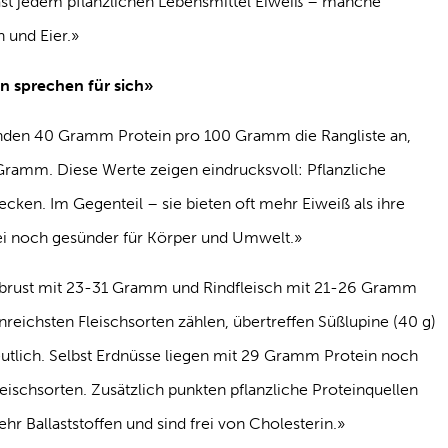
 fast jedem pflanzlichen Lebensmittel Eiweiß – manche
h und Eier.»
n sprechen für sich»
enden 40 Gramm Protein pro 100 Gramm die Rangliste an,
Gramm. Diese Werte zeigen eindrucksvoll: Pflanzliche
ecken. Im Gegenteil – sie bieten oft mehr Eiweiß als ihre
ei noch gesünder für Körper und Umwelt.»
ust mit 23-31 Gramm und Rindfleisch mit 21-26 Gramm
reichsten Fleischsorten zählen, übertreffen Süßlupine (40 g)
utlich. Selbst Erdnüsse liegen mit 29 Gramm Protein noch
ischsorten. Zusätzlich punkten pflanzliche Proteinquellen
hr Ballaststoffen und sind frei von Cholesterin.»