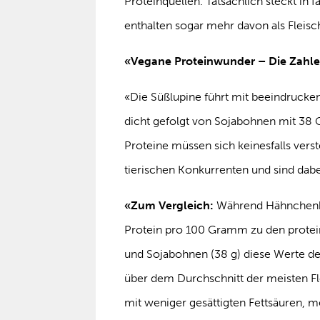
Proteinquellen. Tatsächlich steckt in
enthalten sogar mehr davon als Fleisc
«Vegane Proteinwunder – Die Zahle
«Die Süßlupine führt mit beeindruck
dicht gefolgt von Sojabohnen mit 38 
Proteine müssen sich keinesfalls verst
tierischen Konkurrenten und sind dab
«Zum Vergleich:
Während Hähnchenbr
Protein pro 100 Gramm zu den protein
und Sojabohnen (38 g) diese Werte de
über dem Durchschnitt der meisten Fle
mit weniger gesättigten Fettsäuren, me