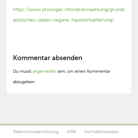
https://www.provegan.info/de/ernaehrung/grunds
aetzliches-ueber-vegane-haustierfuetterung/
Kommentar absenden
Du musst
angemeldet
sein, um einen Kommentar
abzugeben.
Datenschutzerklärung
AGB
Verhaltenskodex
Diese Website verwendet Cookies. Wenn Sie die Website weiter