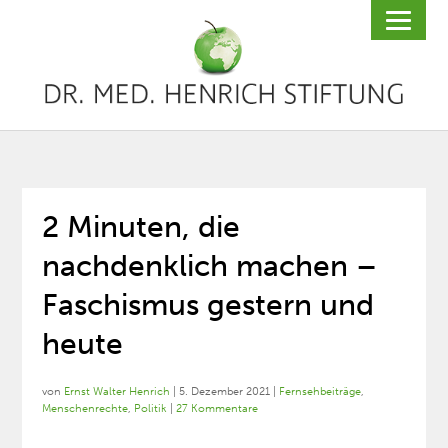
2 Minuten, die
nachdenklich machen –
Faschismus gestern und
heute
von
Ernst Walter Henrich
|
5. Dezember 2021
|
Fernsehbeiträge
,
Menschenrechte
,
Politik
|
27 Kommentare