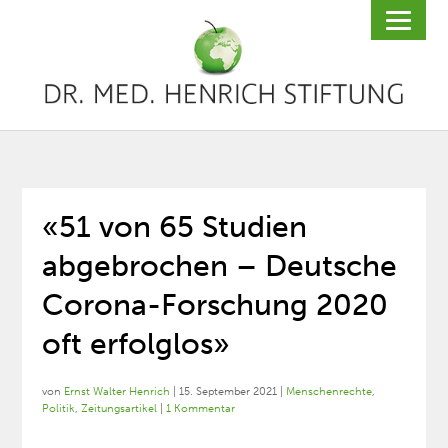
«51 von 65 Studien
abgebrochen – Deutsche
Corona-Forschung 2020
oft erfolglos»
von
Ernst Walter Henrich
|
15. September 2021
|
Menschenrechte
,
Politik
,
Zeitungsartikel
|
1 Kommentar