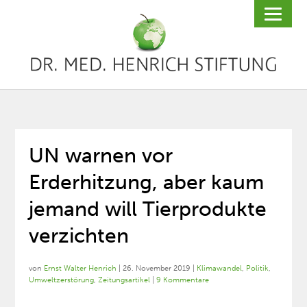
UN warnen vor
Erderhitzung, aber kaum
jemand will Tierprodukte
verzichten
von
Ernst Walter Henrich
|
26. November 2019
|
Klimawandel
,
Politik
,
Umweltzerstörung
,
Zeitungsartikel
|
9 Kommentare