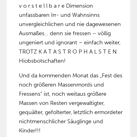
v o r s t e l l b a r e Dimension
unfassbaren Irr- und Wahnsinns
unvergleichlichen und nie dagewesenen
Ausmaßes… denn sie fressen – völlig
ungeniert und ignorant – einfach weiter,
TROTZ K A T A S T R O P H A L S T E N
Hiobsbotschaften!
Und da kommenden Monat das „Fest des
noch größeren Massenmords und
Fressens“ ist, noch weitaus größere
Massen von Resten vergewaltigter,
gequälter, gefolterter, letztlich ermordeter
nichtmenschlicher Säuglinge und
Kinder!!!