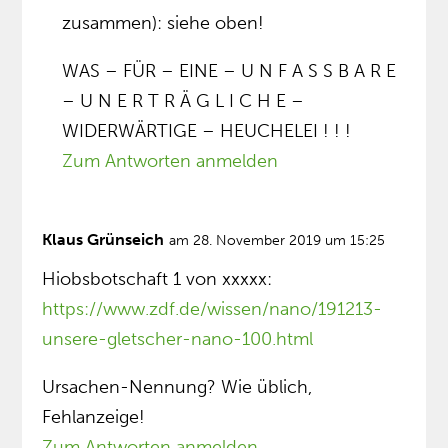
zusammen): siehe oben!
WAS – FÜR – EINE – U N F A S S B A R E
– U N E R T R Ä G L I C H E –
WIDERWÄRTIGE – HEUCHELEI ! ! !
Zum Antworten anmelden
Klaus Grünseich
am 28. November 2019 um 15:25
Hiobsbotschaft 1 von xxxxx:
https://www.zdf.de/wissen/nano/191213-
unsere-gletscher-nano-100.html
Ursachen-Nennung? Wie üblich,
Fehlanzeige!
Zum Antworten anmelden