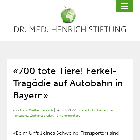
«700 tote Tiere! Ferkel-
Tragödie auf Autobahn in
Bayern»
von
Ernst Walter Henrich
|
14. Juli 2022
|
Tierschutz/Tierrechte
,
Tierzucht
,
Zeitungsartikel
|
3 Kommentare
«Beim Unfall eines Schweine-Transporters sind