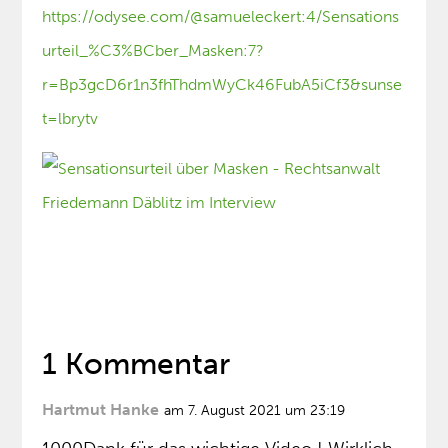
https://odysee.com/@samueleckert:4/Sensations
urteil_%C3%BCber_Masken:7?
r=Bp3gcD6r1n3fhThdmWyCk46FubA5iCf3&sunse
t=lbrytv
1 Kommentar
Hartmut Hanke
am 7. August 2021 um 23:19