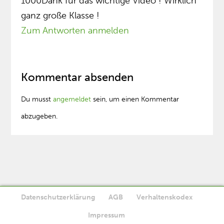
1000Dank für das wichtige Video ! Wirklich
ganz große Klasse !
Zum Antworten anmelden
Kommentar absenden
Du musst
angemeldet
sein, um einen Kommentar
abzugeben.
Datenschutzerklärung
AGB
Verhaltenskodex
Diese Website verwendet Cookies. Wenn Sie die Website weiter
Impressum
Ok
nutzen, stimmen Sie der Verwendung von Cookies zu.