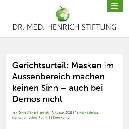
Gerichtsurteil: Masken im
Aussenbereich machen
keinen Sinn – auch bei
Demos nicht
von
Ernst Walter Henrich
|
7. August 2021
|
Fernsehbeiträge
,
Menschenrechte
,
Politik
|
1 Kommentar