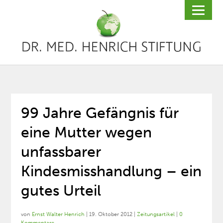
99 Jahre Gefängnis für
eine Mutter wegen
unfassbarer
Kindesmisshandlung – ein
gutes Urteil
von
Ernst Walter Henrich
|
19. Oktober 2012
|
Zeitungsartikel
|
0
Kommentare