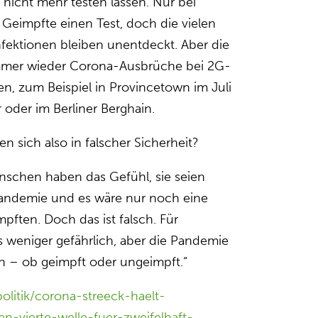
t nicht mehr testen lassen. Nur bei
impfte einen Test, doch die vielen
fek­tionen bleiben unent­deckt. Aber die
 immer wieder Corona-Ausbrüche bei 2G-
gen, zum Beispiel in Province­town im Juli
oder im Berliner Berg­hain.
 sich also in falscher Sicher­heit?
enschen haben das Gefühl, sie seien
Pandemie und es wäre nur noch eine
pften. Doch das ist falsch. Für
s weniger gefähr­lich, aber die Pandemie
h – ob geimpft oder ungeimpft.“
olitik/corona-streeck-haelt-
n-vierte-welle-fuer-zweifelhaft-