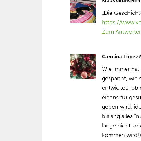
Klaus Grünseich
„Die Geschichte
https://www.v
Zum Antworte
Carolina López
Wie immer hat
gespannt, wie 
entwickelt, ob 
eigens für ges
geben wird, id
bislang alles “
lange nicht so 
kommen wird!),