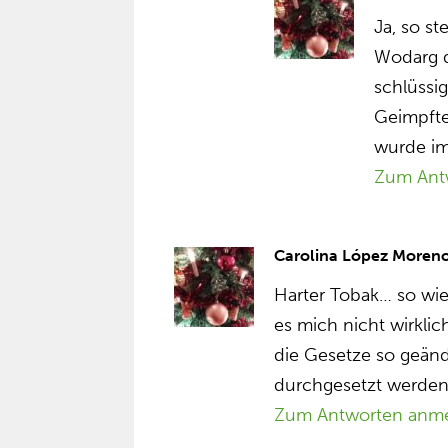
Ja, so st
Wodarg da
schlüssi
Geimpften
wurde i
Zum Ant
Carolina López Moren
Harter Tobak… so wie
es mich nicht wirkl
die Gesetze so geän
durchgesetzt werde
Zum Antworten anm