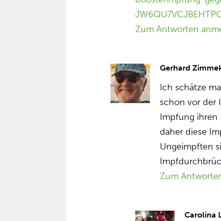
JW6QU7VCJBEHTPC
Zum Antworten anm
Gerhard Zimme
Ich schätze ma
schon vor der 
Impfung ihren
daher diese Im
Ungeimpften si
Impfdurchbrüc
Zum Antworte
Carolina