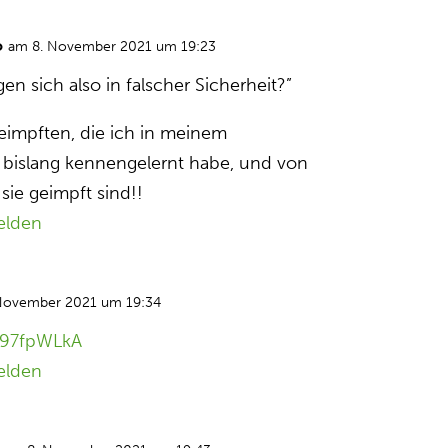
o
am 8. November 2021 um 19:23
n sich also in falscher Sicher­heit?”
impften, die ich in meinem
 bislang kennengelernt habe, und von
sie geimpft sind!!
elden
November 2021 um 19:34
K997fpWLkA
elden