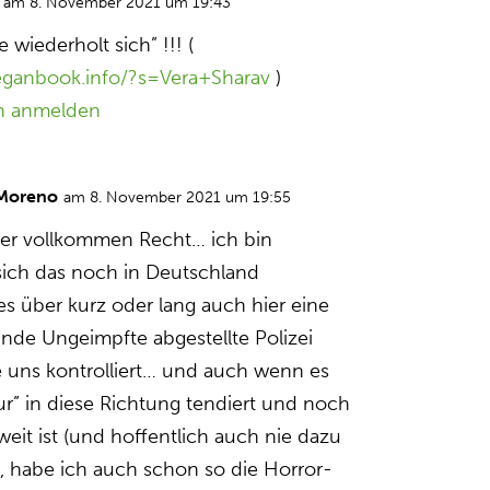
am 8. November 2021 um 19:43
 wiederholt sich” !!! (
eganbook.info/?s=Vera+Sharav
)
n anmelden
 Moreno
am 8. November 2021 um 19:55
 er vollkommen Recht… ich bin
sich das noch in Deutschland
es über kurz oder lang auch hier eine
unde Ungeimpfte abgestellte Polizei
e uns kontrolliert… und auch wenn es
nur” in diese Richtung tendiert und noch
weit ist (und hoffentlich auch nie dazu
 habe ich auch schon so die Horror-