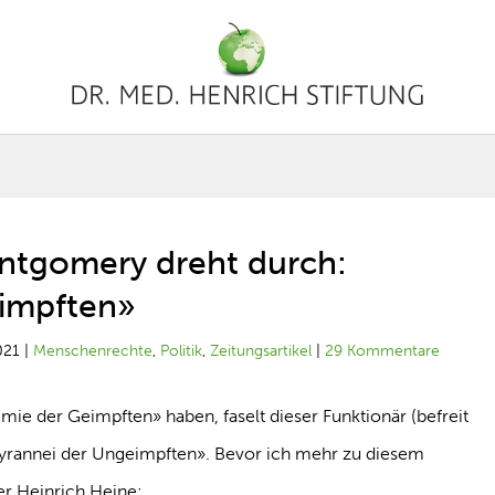
ntgomery dreht durch:
eimpften»
021
|
Menschenrechte
,
Politik
,
Zeitungsartikel
|
29 Kommentare
ie der Geimpften» haben, faselt dieser Funktionär (befreit
Tyrannei der Ungeimpften». Bevor ich mehr zu diesem
er Heinrich Heine: