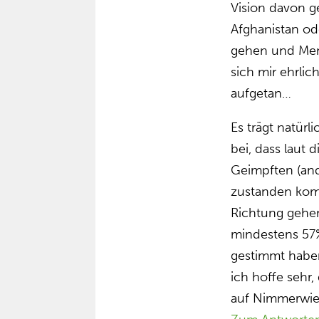
Vision davon ge
Afghanistan od
gehen und Men
sich mir ehrli
aufgetan…
Es trägt natür
bei, dass laut 
Geimpften (and
zustanden komm
Richtung gehe
mindestens 57%
gestimmt habe
ich hoffe sehr,
auf Nimmerwied