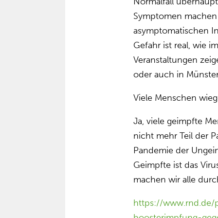
Normal­fall über­haup
Symptomen machen Ge
asympto­mati­schen In
Gefahr ist real, wie
Veran­stal­tungen zei
oder auch in Münster 
Viele Menschen wiegen
Ja, viele geimpfte M
nicht mehr Teil der 
Pandemie der Unge­im
Geimpfte ist das Viru
machen wir alle durc
https://www.rnd.de/p
boosterimpfung-gege