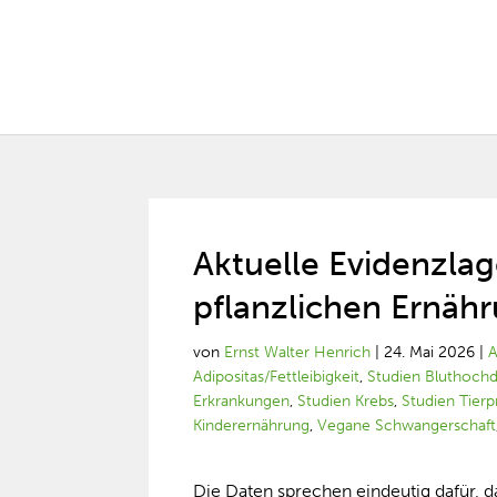
Aktuelle Evidenzlag
pflanzlichen Ernäh
von
Ernst Walter Henrich
|
24. Mai 2026
|
A
Adipositas/Fettleibigkeit
,
Studien Bluthoch
Erkrankungen
,
Studien Krebs
,
Studien Tier
Kinderernährung
,
Vegane Schwangerschaft
Die Daten sprechen eindeutig dafür, d