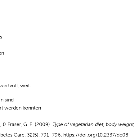
es
en
ertvoll, weil:
en sind
iert werden konnten
., & Fraser, G. E. (2009).
Type of vegetarian diet, body weight,
abetes Care, 32(5), 791–796. https://doi.org/10.2337/dc08-