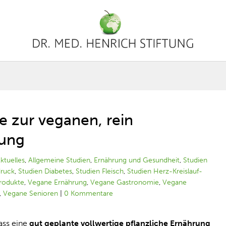
e zur veganen, rein
rung
ktuelles
,
Allgemeine Studien
,
Ernährung und Gesundheit
,
Studien
druck
,
Studien Diabetes
,
Studien Fleisch
,
Studien Herz-Kreislauf-
produkte
,
Vegane Ernährung
,
Vegane Gastronomie
,
Vegane
,
Vegane Senioren
|
0 Kommentare
ass eine
gut geplante vollwertige pflanzliche Ernährung