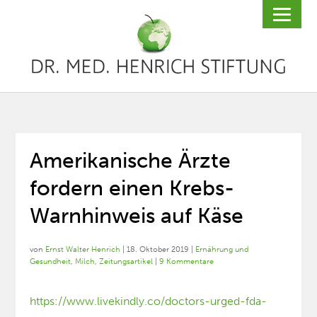
Amerikanische Ärzte
fordern einen Krebs-
Warnhinweis auf Käse
von
Ernst Walter Henrich
|
18. Oktober 2019
|
Ernährung und
Gesundheit
,
Milch
,
Zeitungsartikel
|
9 Kommentare
https://www.livekindly.co/doctors-urged-fda-