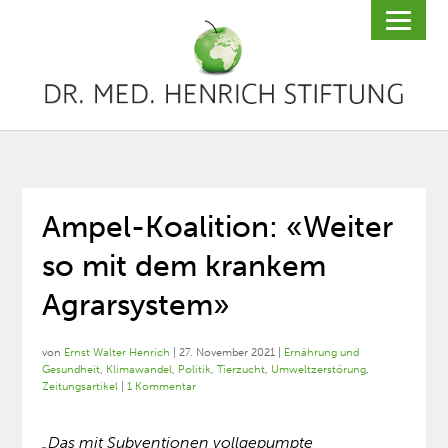
Ampel-Koalition: «Weiter
so mit dem krankem
Agrarsystem»
von
Ernst Walter Henrich
|
27. November 2021
|
Ernährung und
Gesundheit
,
Klimawandel
,
Politik
,
Tierzucht
,
Umweltzerstörung
,
Zeitungsartikel
|
1 Kommentar
„Das mit Subventionen vollgepumpte