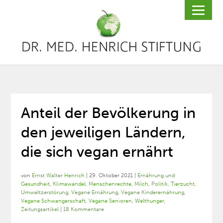
Anteil der Bevölkerung in
den jeweiligen Ländern,
die sich vegan ernährt
von
Ernst Walter Henrich
|
29. Oktober 2021
|
Ernährung und
Gesundheit
,
Klimawandel
,
Menschenrechte
,
Milch
,
Politik
,
Tierzucht
,
Umweltzerstörung
,
Vegane Ernährung
,
Vegane Kinderernährung
,
Vegane Schwangerschaft
,
Vegane Senioren
,
Welthunger
,
Zeitungsartikel
|
18 Kommentare