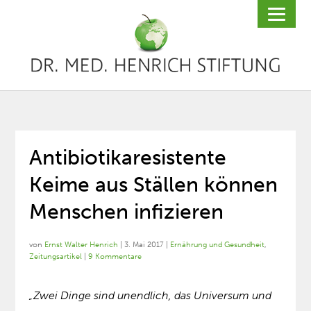
Antibiotikaresistente
Keime aus Ställen können
Menschen infizieren
von
Ernst Walter Henrich
|
3. Mai 2017
|
Ernährung und Gesundheit
,
Zeitungsartikel
|
9 Kommentare
„Zwei Dinge sind unendlich, das Universum und