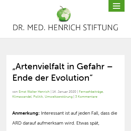
„Artenvielfalt in Gefahr –
Ende der Evolution“
von
Ernst Walter Henrich
|
14. Januar 2020
|
Fernsehbeiträge
,
Klimawandel
,
Politik
,
Umweltzerstörung
|
3 Kommentare
Anmerkung:
Interessant ist auf jeden Fall, dass die
ARD darauf aufmerksam wird. Etwas spät,