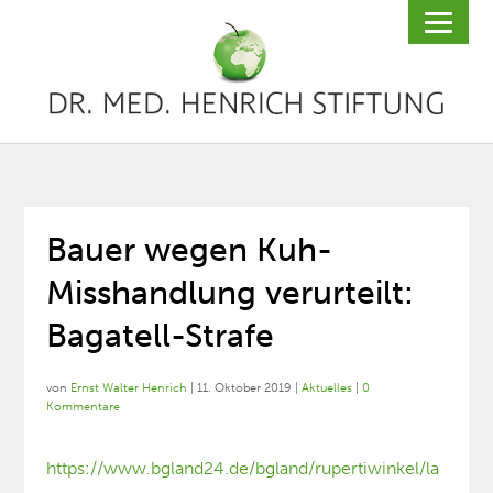
Bauer wegen Kuh-
Misshandlung verurteilt:
Bagatell-Strafe
von
Ernst Walter Henrich
|
11. Oktober 2019
|
Aktuelles
|
0
Kommentare
https://www.bgland24.de/bgland/rupertiwinkel/la