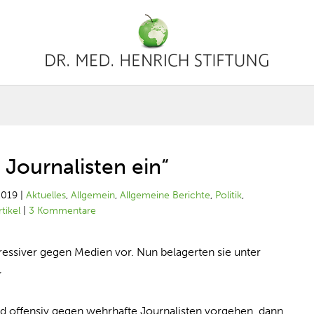
Journalisten ein“
2019
|
Aktuelles
,
Allgemein
,
Allgemeine Berichte
,
Politik
,
tikel
|
3 Kommentare
ssiver gegen Medien vor. Nun belagerten sie unter
“
d offensiv gegen wehrhafte Journalisten vorgehen, dann