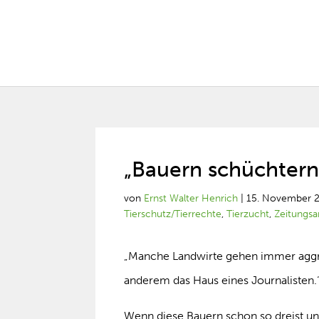
„Bauern schüchtern 
von
Ernst Walter Henrich
|
15. November 
Tierschutz/Tierrechte
,
Tierzucht
,
Zeitungsar
„Manche Landwirte gehen immer aggre
anderem das Haus eines Journalisten.
Wenn diese Bauern schon so dreist un