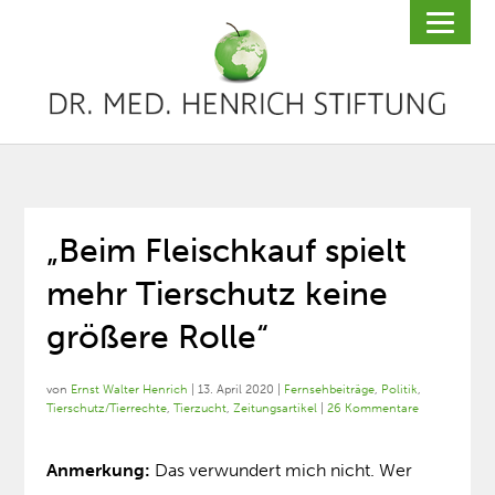
„Beim Fleischkauf spielt
mehr Tierschutz keine
größere Rolle“
von
Ernst Walter Henrich
|
13. April 2020
|
Fernsehbeiträge
,
Politik
,
Tierschutz/Tierrechte
,
Tierzucht
,
Zeitungsartikel
|
26 Kommentare
Anmerkung:
Das verwundert mich nicht. Wer