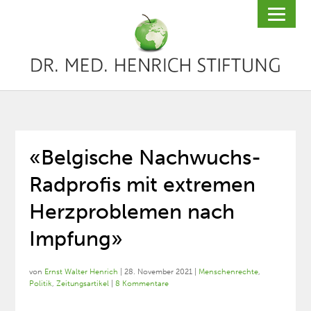
«Belgische Nachwuchs-
Radprofis mit extremen
Herzproblemen nach
Impfung»
von
Ernst Walter Henrich
|
28. November 2021
|
Menschenrechte
,
Politik
,
Zeitungsartikel
|
8 Kommentare