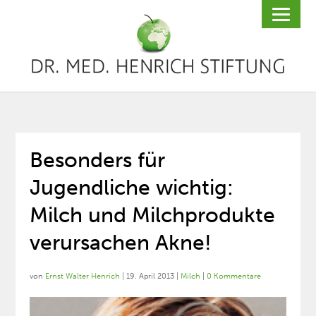
Besonders für
Jugendliche wichtig:
Milch und Milchprodukte
verursachen Akne!
von
Ernst Walter Henrich
|
19. April 2013
|
Milch
|
0 Kommentare