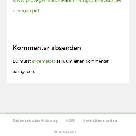
www.provegan.info/fileadmin/img/pdf/broschuer
e-vegan.pdf
Kommentar absenden
Du musst
angemeldet
sein, um einen Kommentar
abzugeben.
Datenschutzerklärung
AGB
Verhaltenskodex
Diese Website verwendet Cookies. Wenn Sie die Website weiter
Impressum