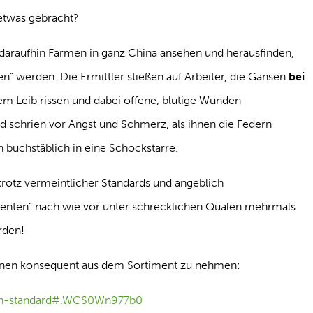
etwas gebracht?
daraufhin Farmen in ganz China ansehen und herausfinden,
n“ werden. Die Ermittler stießen auf Arbeiter, die Gänsen
bei
em Leib rissen und dabei offene, blutige Wunden
nd schrien vor Angst und Schmerz, als ihnen die Federn
 buchstäblich in eine Schockstarre.
trotz vermeintlicher Standards und angeblich
enten“ nach wie vor unter schrecklichen Qualen mehrmals
rden!
aunen konsequent aus dem Sortiment zu nehmen:
own-standard#.WCS0Wn977b0