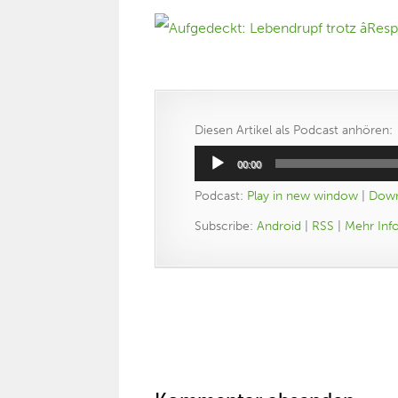
Diesen Artikel als Podcast anhören:
Audio-
00:00
Player
Podcast:
Play in new window
|
Down
Subscribe:
Android
|
RSS
|
Mehr Inf