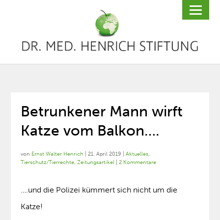
Betrunkener Mann wirft
Katze vom Balkon….
von
Ernst Walter Henrich
|
21. April 2019
|
Aktuelles
,
Tierschutz/Tierrechte
,
Zeitungsartikel
|
2 Kommentare
….und die Polizei kümmert sich nicht um die
Katze!