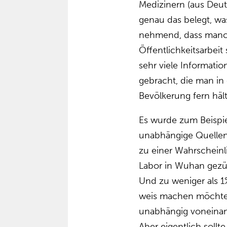
Medizinern (aus Deuts
genau das belegt, was
nehmend, dass manch
Öffentlichkeitsarbeit
sehr viele Informatio
gebracht, die man i
Bevölkerung fern häl
Es wurde zum Beispi
unabhängige Quellen 
zu einer Wahrscheinl
Labor in Wuhan gezüc
Und zu weniger als 
weis machen möchte
unabhängig voneinan
Aber eigentlich sollt