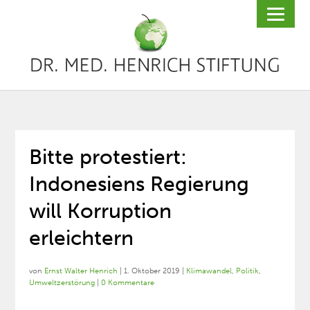
Bitte protestiert:
Indonesiens Regierung
will Korruption
erleichtern
von
Ernst Walter Henrich
|
1. Oktober 2019
|
Klimawandel
,
Politik
,
Umweltzerstörung
|
0 Kommentare