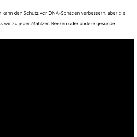
en kann den Schutz vor DNA-Schäden verbessern, aber die
ss wir zu jeder Mahlzeit Beeren oder andere gesunde