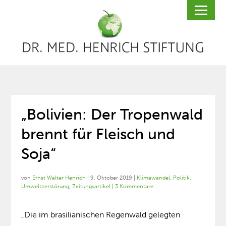
„Bolivien: Der Tropenwald
brennt für Fleisch und
Soja“
von
Ernst Walter Henrich
|
9. Oktober 2019
|
Klimawandel
,
Politik
,
Umweltzerstörung
,
Zeitungsartikel
|
3 Kommentare
„Die im brasilianischen Regenwald gelegten