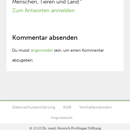
Menschen, Tieren und Land.”
Zum Antworten anmelden
Kommentar absenden
Du musst
angemeldet
sein, um einen Kommentar
abzugeben.
Datenschutzerklärung
AGB
Verhaltenskodex
Diese Website verwendet Cookies. Wenn Sie die Website weiter
Impressum
Ok
nutzen, stimmen Sie der Verwendung von Cookies zu.
© 2026
Dr. med. Henrich ProVegan Stiftung