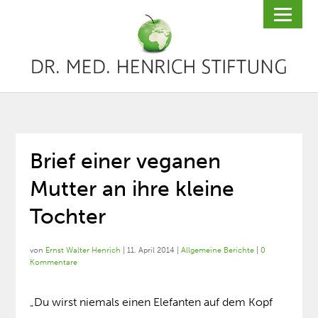
Brief einer veganen
Mutter an ihre kleine
Tochter
von
Ernst Walter Henrich
|
11. April 2014
|
Allgemeine Berichte
|
0
Kommentare
„Du wirst niemals einen Elefanten auf dem Kopf