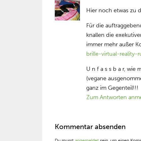
Hier noch etwas zu d
Für die auftraggeben
knallen die exekutiv
immer mehr außer Ko
brille-virtual-reality
U n f a s s b a r, wie
(vegane ausgenommen)
ganz im Gegenteil!!!
Zum Antworten anm
Kommentar absenden
Du musst
angemeldet
sein, um einen Kom