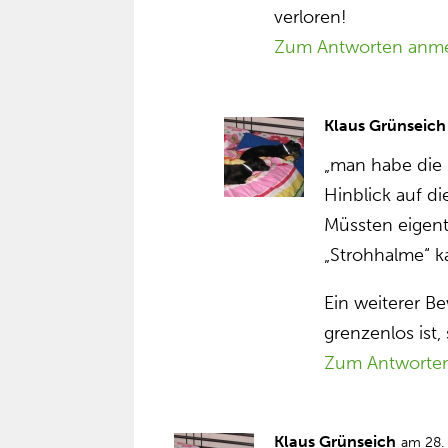
verloren!
Zum Antworten anm
Klaus Grünseich
„man habe die
Hinblick auf di
Müssten eigent
„Strohhalme“ ka
Ein weiterer B
grenzenlos ist
Zum Antworte
Klaus Grünseich
am 28.