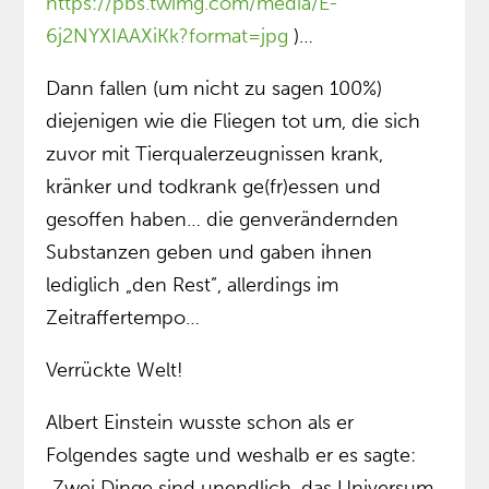
https://pbs.twimg.com/media/E-
6j2NYXIAAXiKk?format=jpg
)…
Dann fallen (um nicht zu sagen 100%)
diejenigen wie die Fliegen tot um, die sich
zuvor mit Tierqualerzeugnissen krank,
kränker und todkrank ge(fr)essen und
gesoffen haben… die genverändernden
Substanzen geben und gaben ihnen
lediglich „den Rest”, allerdings im
Zeitraffertempo…
Verrückte Welt!
Albert Einstein wusste schon als er
Folgendes sagte und weshalb er es sagte:
„Zwei Dinge sind unendlich, das Universum