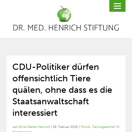
CDU-Politiker dürfen
offensichtlich Tiere
quälen, ohne dass es die
Staatsanwaltschaft
interessiert
von
Ernst Walter Henrich
|
28. Februar 2020
|
Politik
,
Zeitungsartikel
|
6
Kommentare