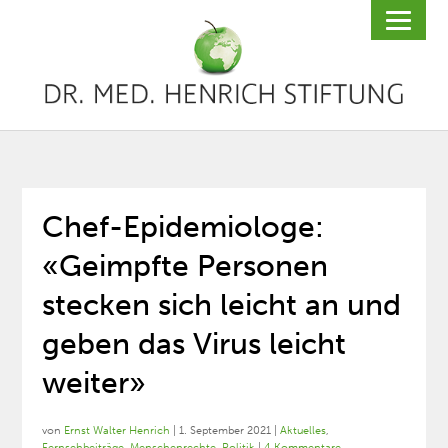
Chef-Epidemiologe:
«Geimpfte Personen
stecken sich leicht an und
geben das Virus leicht
weiter»
von
Ernst Walter Henrich
|
1. September 2021
|
Aktuelles
,
Fernsehbeiträge
,
Menschenrechte
,
Politik
|
4 Kommentare