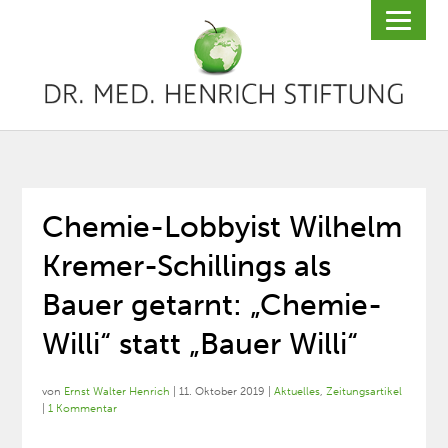
Chemie-Lobbyist Wilhelm
Kremer-Schillings als
Bauer getarnt: „Chemie-
Willi“ statt „Bauer Willi“
von
Ernst Walter Henrich
|
11. Oktober 2019
|
Aktuelles
,
Zeitungsartikel
|
1 Kommentar