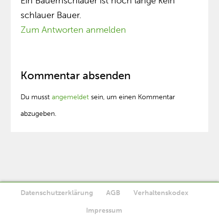
Ein Bauernschlauer ist noch lange kein
schlauer Bauer.
Zum Antworten anmelden
Kommentar absenden
Du musst
angemeldet
sein, um einen Kommentar
abzugeben.
Datenschutzerklärung
AGB
Verhaltenskodex
Diese Website verwendet Cookies. Wenn Sie die Website weiter
Impressum
Ok
nutzen, stimmen Sie der Verwendung von Cookies zu.