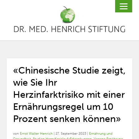
«Chinesische Studie zeigt,
wie Sie Ihr
Herzinfarktrisiko mit einer
Ernährungsregel um 10
Prozent senken können»
von
Ernst Walter Henrich
|
27. September 2023
|
Ernährung und
Gesundheit
,
Studien Herz-Kreislauf-Erkrankungen
,
Vegane Ernährung
,