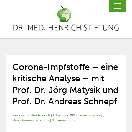
Corona-Impfstoffe – eine
kritische Analyse – mit
Prof. Dr. Jörg Matysik und
Prof. Dr. Andreas Schnepf
von
Ernst Walter Henrich
|
1. Oktober 2023
|
Fernsehbeiträge
,
Menschenrechte
,
Politik
|
0 Kommentare