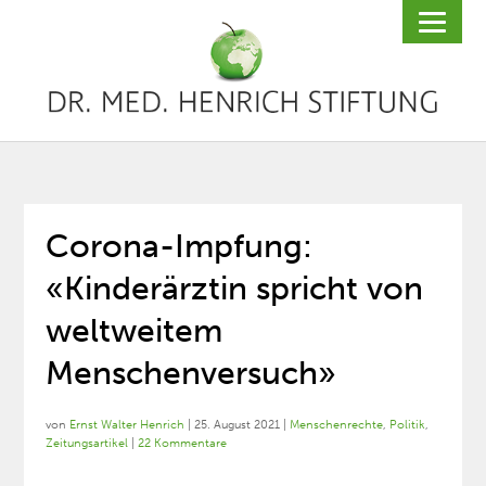
Corona-Impfung:
«Kinderärztin spricht von
weltweitem
Menschenversuch»
von
Ernst Walter Henrich
|
25. August 2021
|
Menschenrechte
,
Politik
,
Zeitungsartikel
|
22 Kommentare