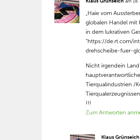
Klaus Grünseich
am 18. 
„Haie vom Aussterben
globalen Handel mit 
in dem lukrativen Ges
“https://de.rt.com/i
drehscheibe-fuer-glo
Nicht irgendein Land
hauptverantwortliche
Tierqualindustrien 
Tierqualerzeugnisse
!!!
Zum Antworten anm
Klaus Grünseich