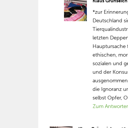
Klaus Grünseich
*zur Erinnerun
Deutschland si
Tierqualindust
letzten Deppen
Hauptursache f
ethischen, mor
sozialen und g
und der Konsum
ausgenommen, d
die Ignoranz un
selbst Opfer, O
Zum Antworte