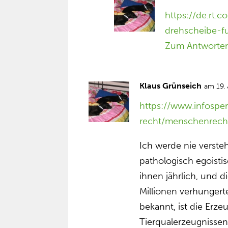
https://de.rt.
drehscheibe-fu
Zum Antworte
Klaus Grünseich
am 19. 
https://www.infosper
recht/menschenrech
Ich werde nie verste
pathologisch egoistis
ihnen jährlich, und d
Millionen verhungert
bekannt, ist die Er
Tierqualerzeugnissen