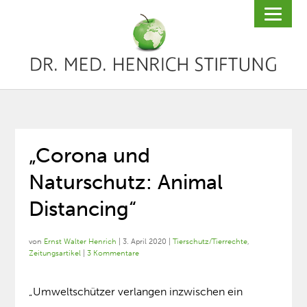
„Corona und
Naturschutz: Animal
Distancing“
von
Ernst Walter Henrich
|
3. April 2020
|
Tierschutz/Tierrechte
,
Zeitungsartikel
|
3 Kommentare
„Umweltschützer verlangen inzwischen ein