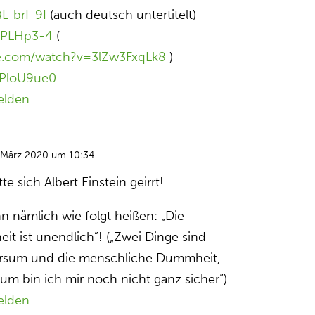
L-brI-9I
(auch deutsch untertitelt)
gEPLHp3-4
(
e.com/watch?v=3lZw3FxqLk8
)
TPloU9ue0
elden
 März 2020 um 10:34
e sich Albert Einstein geirrt!
n nämlich wie folgt heißen: „Die
 ist unendlich”! („Zwei Dinge sind
ersum und die menschliche Dummheit,
um bin ich mir noch nicht ganz sicher”)
elden