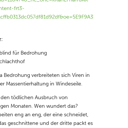
ent-frt3-
1cffb0313dc057df81d92df&oe=5E9F9A3
z:
blind für Bedrohung
Schlachthof
 Bedrohung verbreiteten sich Viren in
r Massentierhaltung in Windeseile.
n den tödlichen Ausbruch von
igen Monaten. Wen wundert das?
beiten eng an eng, der eine schneidet,
das geschnittene und der dritte packt es