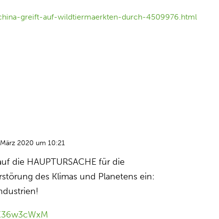
china-greift-auf-wildtiermaerkten-durch-4509976.html
 März 2020 um 10:21
t auf die HAUPTURSACHE für die
störung des Klimas und Planetens ein:
industrien!
QaK36w3cWxM