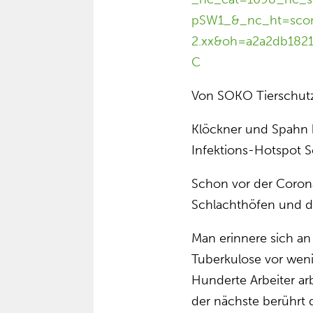
pSW1_&_nc_ht=scont
2.xx&oh=a2a2db182
C
Von SOKO Tierschut
Klöckner und Spahn 
Infektions-Hotspot 
Schon vor der Corona
Schlachthöfen und de
Man erinnere sich a
Tuberkulose vor wen
Hunderte Arbeiter ar
der nächste berührt 