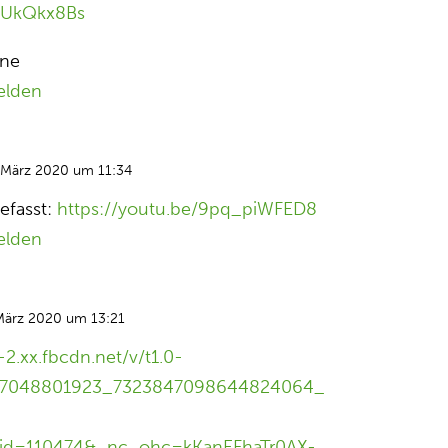
x-UkQkx8Bs
ane
elden
 März 2020 um 11:34
efasst:
https://youtu.be/9pq_piWFED8
elden
März 2020 um 13:21
-2.xx.fbcdn.net/v/t1.0-
57048801923_7323847098644824064_
id=110474&_nc_ohc=kKanEFhaTr0AX-