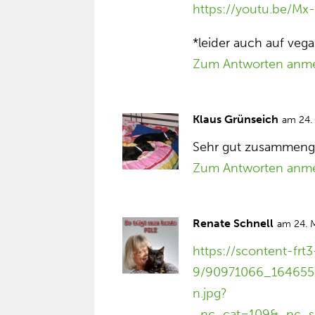
https://youtu.be/M
*leider auch auf veg
Zum Antworten anm
Klaus Grünseich
am 24.
Sehr gut zusammeng
Zum Antworten anm
Renate Schnell
am 24. 
https://scontent-frt3
9/90971066_16465
n.jpg?
_nc_cat=109&_nc_s