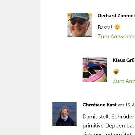
Gerhard Zimme
Basta!
Zum Antworte
Klaus Grü
Zum Ant
Christiane Kirst
am 16. 
Damit stellt Schröder 
primitive Deppen da,
sich gesund ernährt. 