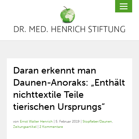
Daran erkennt man
Daunen-Anoraks: „Enthält
nichttextile Teile
tierischen Ursprungs“
von
Ernst Walter Henrich
|
5. Februar 2019
|
Stopfleber/Daunen
,
Zeitungsartikel
|
2 Kommentare