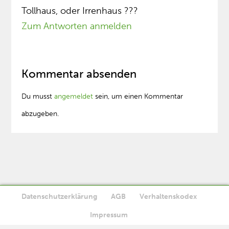
Tollhaus, oder Irrenhaus ???
Zum Antworten anmelden
Kommentar absenden
Du musst
angemeldet
sein, um einen Kommentar
abzugeben.
Datenschutzerklärung
AGB
Verhaltenskodex
Diese Website verwendet Cookies. Wenn Sie die Website weiter
Impressum
Ok
nutzen, stimmen Sie der Verwendung von Cookies zu.