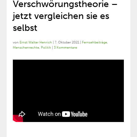
Verschwörungstheorie –
jetzt vergleichen sie es
selbst
von
Ernst Walter Henrich
|
7. Oktober 2021
|
Fernsehbeiträge
,
Menschenrechte
,
Politik
|
3 Kommentare