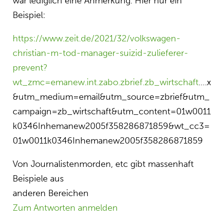
war lediglich eine Anmerkung. Hier nur ein
Beispiel:
https://www.zeit.de/2021/32/volkswagen-
christian-m-tod-manager-suizid-zulieferer-
prevent?
wt_zmc=emanew.int.zabo.zbrief.zb_wirtschaft
….x
&utm_medium=email&utm_source=zbrief&utm_
campaign=zb_wirtschaft&utm_content=01w0011
k0346Inhemanew2005f358286871859&wt_cc3=
01w0011k0346Inhemanew2005f358286871859
Von Journalistenmorden, etc gibt massenhaft
Beispiele aus
anderen Bereichen
Zum Antworten anmelden