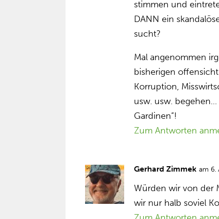
stimmen und eintret
DANN ein skandalöse
sucht?
Mal angenommen irge
bisherigen offensicht
Korruption, Misswirts
usw. usw. begehen… 
Gardinen”!
Zum Antworten anm
Gerhard Zimmek
am 6.
Würden wir von der Ma
wir nur halb soviel K
Zum Antworten anm