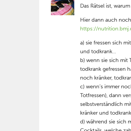
Das Rätsel ist, waru
Hier dann auch noch
https://nutrition.bm
a) sie fressen sich m
und todkrank…
b) wenn sie sich mit
todkrank gefressen ha
noch kränker, todkran
c) wenn’s immer noch
Totfressen), dann ver
selbstverständlich mi
kränker und todkrank 
d) während sie sich
Cocktails, welche za