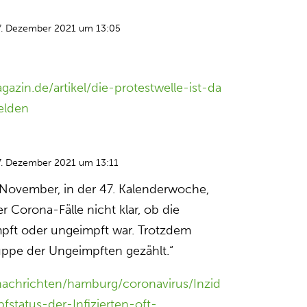
7. Dezember 2021 um 13:05
gazin.de/artikel/die-protestwelle-ist-da
elden
7. Dezember 2021 um 13:11
ovember, in der 47. Kalenderwoche,
er Corona-Fälle nicht klar, ob die
impft oder ungeimpft war. Trotzdem
uppe der Ungeimpften gezählt.“
nachrichten/hamburg/coronavirus/Inzid
status-der-Infizierten-oft-