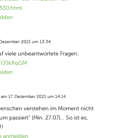
1530.html
elden
 Dezember 2021 um 13:34
f viele unbeantwortete Fragen:
j3CO5kXqGM
elden
am 17. Dezember 2021 um 14:14
Menschen verstehen im Moment nicht
m passiert” (Min. 27:07)… So ist es,
!!
n anmelden