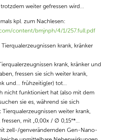
m trotzdem weiter gefressen wird…
mals kpl. zum Nachlesen:
j.com/content/bmjnph/4/1/257.full.pdf
it Tierqualerzeugnissen krank, kränker
 Tierqualerzeugnissen krank, kränker und
ben, fressen sie sich weiter krank,
k und… frühzeitig(er) tot…
 nicht funktioniert hat (also mit dem
suchen sie es, während sie sich
t Tierqualerzeugnissen weiter krank,
fressen, mit „0,00x / ∅ 0,15″*…
 mit zell-/genverändernden Gen-Nano-
hlreiche unmittelbare Nebenwirkungen,