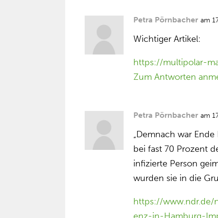
Petra Pörnbacher
am 1
Wichtiger Artikel:
https://multipolar-ma
Zum Antworten anm
Petra Pörnbacher
am 1
„Demnach war Ende N
bei fast 70 Prozent d
infizierte Person ge
wurden sie in die Gr
https://www.ndr.de/
enz-in-Hamburg-Impf