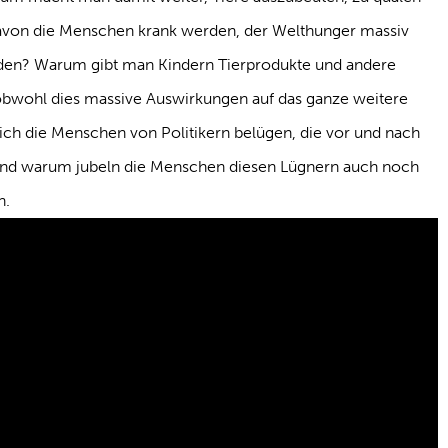
avon die Menschen krank werden, der Welthunger massiv
erden? Warum gibt man Kindern Tierprodukte und andere
obwohl dies massive Auswirkungen auf das ganze weitere
ich die Menschen von Politikern belügen, die vor und nach
und warum jubeln die Menschen diesen Lügnern auch noch
n.