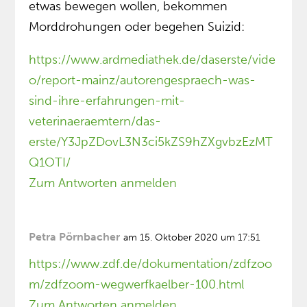
etwas bewegen wollen, bekommen
Morddrohungen oder begehen Suizid:
https://www.ardmediathek.de/daserste/vide
o/report-mainz/autorengespraech-was-
sind-ihre-erfahrungen-mit-
veterinaeraemtern/das-
erste/Y3JpZDovL3N3ci5kZS9hZXgvbzEzMT
Q1OTI/
Zum Antworten anmelden
Petra Pörnbacher
am 15. Oktober 2020 um 17:51
https://www.zdf.de/dokumentation/zdfzoo
m/zdfzoom-wegwerfkaelber-100.html
Zum Antworten anmelden