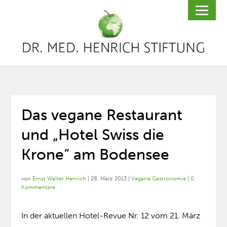
Das vegane Restaurant
und „Hotel Swiss die
Krone“ am Bodensee
von
Ernst Walter Henrich
|
28. März 2013
|
Vegane Gastronomie
|
0
Kommentare
In der aktuellen Hotel-Revue Nr. 12 vom 21. März